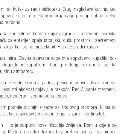
a miran kutak za rad i biblioteku. Drugi naglašava kuhinju kao
a spavaćem delu i elegantno organizuje pristup sobama. Sve
no prirodno.
a sa originalnom konstrukcijom zgrade. U dnevnom boravku
osači, pa enterijer spaja istorijsku dušu prostora i savremenu
karakter koji se ne može kupiti – on se gradi ukusom.
aza mira. Glavna spavaća soba ima sopstveno kupatilo, dok
 elegantnim kupatilom. Obe prostorije okrenute su ka
prijatnu atmosferu.
šću. Prirodni hrastovi podovi, peščani tonovi zidova i glinene
 luksuzni akcenat pojavljuje raskošni Red Alicante mermer u
 topao, moderan i veoma sofisticiran.
cm postale su tajni dizajnerski trik ovog prostora. Njima su
alji, stvarajući savršenu geometriju i vizuelni kontinuitet.
n – to je potpuno nova filozofija življenja. Dom u kojem se
ćima. Moderan gradski luksuz bez pretencioznosti, sa mnogo