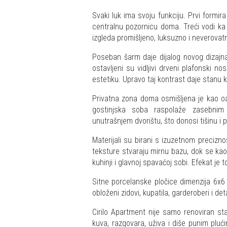
Svaki luk ima svoju funkciju. Prvi formir
centralnu pozornicu doma. Treći vodi k
izgleda promišljeno, luksuzno i neverovat
Poseban šarm daje dijalog novog dizajn
ostavljeni su vidljivi drveni plafonski n
estetiku. Upravo taj kontrast daje stanu 
Privatna zona doma osmišljena je kao o
gostinjska soba raspolaže zasebnim
unutrašnjem dvorištu, što donosi tišinu i 
Materijali su birani s izuzetnom precizno
teksture stvaraju mirnu bazu, dok se kao
kuhinji i glavnoj spavaćoj sobi. Efekat je
Sitne porcelanske pločice dimenzija 6x6 
obloženi zidovi, kupatila, garderoberi i det
Cirilo Apartment nije samo renoviran sta
kuva, razgovara, uživa i diše punim plu