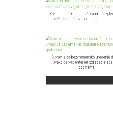
Kako da mali stan od 26 kvadrata izgle
večni odmor? Ovaj enterijer ima odg
3 pravila za bezvremensko uređenje 
Ovako će vaš enterijer izgledati eleg
godinama