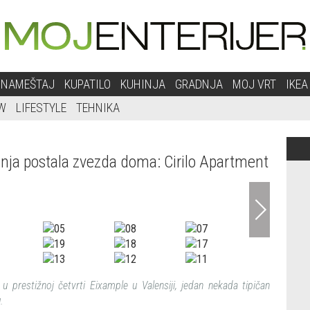
NAMEŠTAJ
KUPATILO
KUHINJA
GRADNJA
MOJ VRT
IKEA
W
LIFESTYLE
TEHNIKA
hinja postala zvezda doma: Cirilo Apartment
Adrián M
u prestižnoj četvrti Eixample u Valensiji, jedan nekada tipičan
.