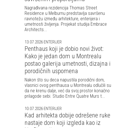
Nagrađivana rezidencija Thomas Street
Residence u Melburnu predstavlja savršenu
ravnotežu između arhitekture, enterijera i
umetnosti življenja. Projekat studija Embrace
Architects...
13.07.2026
ENTERIJER
Penthaus koji je dobio novi život:
Kako je jedan dom u Montrealu
postao galerija umetnosti, dizajna i
porodičnih uspomena
Nakon što su deca napustila porodični dom,
vlasnici ovog penthausa u Montrealu odlučili su
da ne krenu dalje, već da svoj prostor konačno
prilagode sebi. Studio Entre Quatre Murs t...
10.07.2026
ENTERIJER
Kad arhitekta dobije odrešene ruke
nastaje dom koji izgleda kao iz