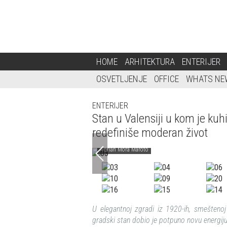
HOME
ARHITEKTURA
ENTERIJER
OSVETLJENJE
OFFICE
WHATS NE
ENTERIJER
Stan u Valensiji u kom je ku
redefiniše moderan život
Adrián Mora Maroto
U elegantnoj zgradi iz 1920-ih, smeštenoj 
gradski stan dobio je potpuno novu energiju