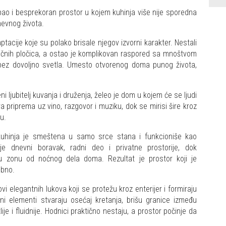
opao i besprekoran prostor u kojem kuhinja više nije sporedna
nevnog života.
tacije koje su polako brisale njegov izvorni karakter. Nestali
auličnih pločica, a ostao je komplikovan raspored sa mnoštvom
a bez dovoljno svetla. Umesto otvorenog doma punog života,
i ljubitelj kuvanja i druženja, želeo je dom u kojem će se ljudi
 priprema uz vino, razgovor i muziku, dok se mirisi šire kroz
u.
 kuhinja je smeštena u samo srce stana i funkcioniše kao
e dnevni boravak, radni deo i privatne prostorije, dok
u zonu od noćnog dela doma. Rezultat je prostor koji je
ebno.
ovi elegantnih lukova koji se protežu kroz enterijer i formiraju
ni elementi stvaraju osećaj kretanja, brišu granice između
lije i fluidnije. Hodnici praktično nestaju, a prostor počinje da