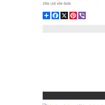
stila i još više duše.
Share
Facebook
X
Pinterest
Viber
Ope
i
na