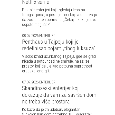
Netflix serije
Postoje enterijeri koji izgledaju lepo na
fotografijama, a postoje i oni koji vas nateraju
da zastanete i pomislite: „Čekaj... kako je ovo
uopšte moguće?“
08.07.2026
ENTERIJER
Penthaus u Tajpeju koji je
redefinisao pojam „tihog luksuza“
Visoko iznad užurbanog Tajpeja, gde se grad
nikada u potpunosti ne smiruje, nalazi se
prostor koji deluje kao potpuna suprotnost
gradskoj energiji.
07.07.2026
ENTERIJER
Skandinavski enterijer koji
dokazuje da vam za savršen dom
ne treba više prostora
Ko kaže da je za udoban, elegantan i
funkcionalan dom potrebno 100 kvadrata?