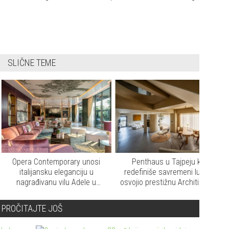
SLIČNE TEME
ra Contemporary unosi
Penthaus u Tajpeju koji
Sky
talijansku eleganciju u
redefiniše savremeni luksuz
apart
građivanu vilu Adele u
osvojio prestižnu Architizer A+
Dubaiju
nagradu
PROČITAJTE JOŠ