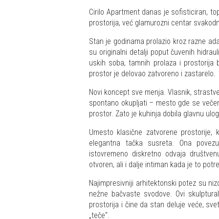
Cirilo Apartment danas je sofisticiran, t
prostorija, već glamurozni centar svakod
Stan je godinama prolazio kroz razne adap
su originalni detalji poput čuvenih hidr
uskih soba, tamnih prolaza i prostorij
prostor je delovao zatvoreno i zastarelo.
Novi koncept sve menja. Vlasnik, strastven
spontano okupljati – mesto gde se večera
prostor. Zato je kuhinja dobila glavnu ulog
Umesto klasične zatvorene prostorije,
elegantna tačka susreta. Ona povezuj
istovremeno diskretno odvaja društven
otvoren, ali i dalje intiman kada je to potr
Najimpresivniji arhitektonski potez su niz
nežne bačvaste svodove. Ovi skulptural
prostorija i čine da stan deluje veće, svet
„teče“.