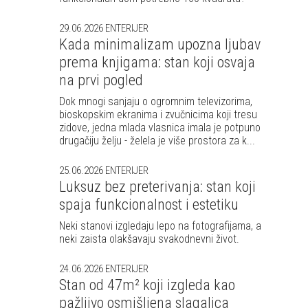
29.06.2026
ENTERIJER
Kada minimalizam upozna ljubav
prema knjigama: stan koji osvaja
na prvi pogled
Dok mnogi sanjaju o ogromnim televizorima,
bioskopskim ekranima i zvučnicima koji tresu
zidove, jedna mlada vlasnica imala je potpuno
drugačiju želju - želela je više prostora za k...
25.06.2026
ENTERIJER
Luksuz bez preterivanja: stan koji
spaja funkcionalnost i estetiku
Neki stanovi izgledaju lepo na fotografijama, a
neki zaista olakšavaju svakodnevni život.
24.06.2026
ENTERIJER
Stan od 47m² koji izgleda kao
pažljivo osmišljena slagalica