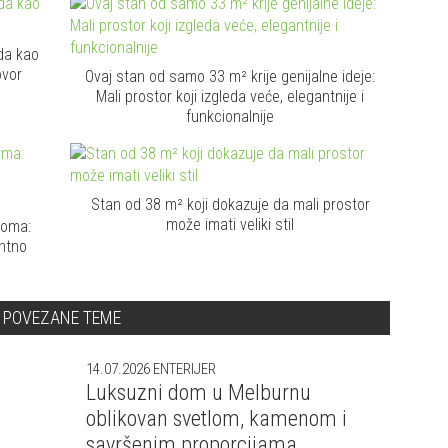
da kao
ovor
Ovaj stan od samo 33 m² krije genijalne ideje:
Mali prostor koji izgleda veće, elegantnije i
funkcionalnije
Stan od 38 m² koji dokazuje da mali prostor
može imati veliki stil
doma:
antno
POVEZANE TEME
14.07.2026
ENTERIJER
Luksuzni dom u Melburnu
oblikovan svetlom, kamenom i
savršenim proporcijama