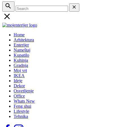
Home
Arhitektura
Enterijer
Nameštaj
Kupatilo
Kuhinja
Gradnja
Moj vrt
IKEA
Ideje
Dekor
Osvetljenje
Office
Whats New
Feng shui
Lifestyle
Tehnika