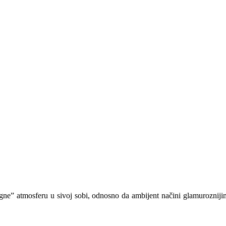
ne” atmosferu u sivoj sobi, odnosno da ambijent načini glamuroznijim 