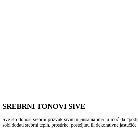
SREBRNI TONOVI SIVE
Sve što donosi srebrni prizvuk sivim nijansama ima tu moć da “podig
sobi dodati srebrni tepih, prostirke, posteljinu ili dekorativne jastučiće.