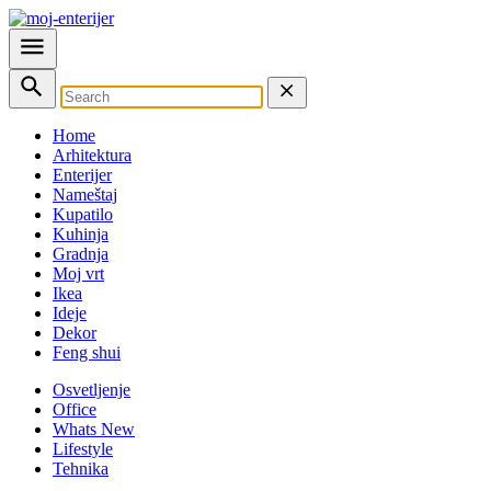
Home
Arhitektura
Enterijer
Nameštaj
Kupatilo
Kuhinja
Gradnja
Moj vrt
Ikea
Ideje
Dekor
Feng shui
Osvetljenje
Office
Whats New
Lifestyle
Tehnika