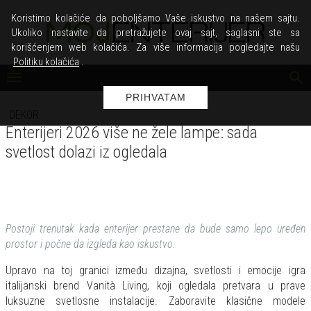
Koristimo kolačiće da poboljšamo Vaše iskustvo na našem sajtu.
Ukoliko nastavite da pretražujete ovaj sajt, saglasni ste sa
korišćenjem web kolačića. Za više informacija pogledajte našu
Politiku kolačića
.
PRIHVATAM
DEKOR
Enterijeri 2026 više ne žele lampe: sada
svetlost dolazi iz ogledala
Postoji trenutak kada enterijer prestane da bude samo lepo uređen
prostor i počne da izgleda kao iskustvo.
Upravo na toj granici između dizajna, svetlosti i emocije igra
italijanski brend Vanità Living, koji ogledala pretvara u prave
luksuzne svetlosne instalacije. Zaboravite klasične modele