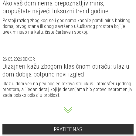
Ako vaš dom nema prepoznatljiv miris,
propuštate najveći luksuzni trend godine
Postoji razlog zbog kog se i godinama kasnije pamti miris bakinog
doma, prvog stana ili onog savršeno ušuškanog prostora koji je
uvek mirisao na kafu, čiste čaršave i spokoj.
26.05.2026
DEKOR
Dizajneri kažu zbogom klasičnom otiraču: ulaz u
dom dobija potpuno novi izgled
Ulaz u dom već na prvi pogled otkriva stil, ukus i atmosferu jednog
prostora, ali jedan detalj koji je decenijama bio gotovo nepromenljiv
sada polako odlazi u prošlost.
PRATITE NAS