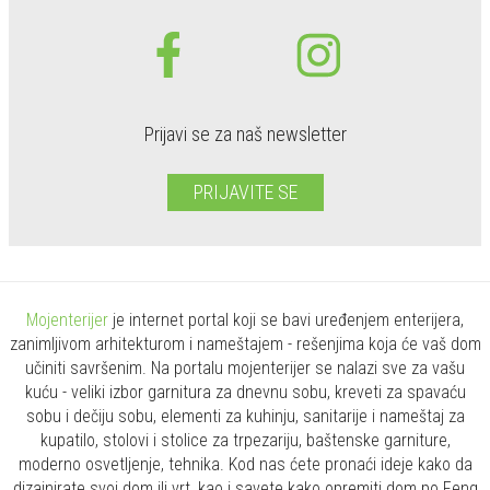
Prijavi se za naš newsletter
PRIJAVITE SE
Mojenterijer
je internet portal koji se bavi uređenjem enterijera,
zanimljivom arhitekturom i nameštajem - rešenjima koja će vaš dom
učiniti savršenim. Na portalu mojenterijer se nalazi sve za vašu
kuću - veliki izbor garnitura za dnevnu sobu, kreveti za spavaću
sobu i dečiju sobu, elementi za kuhinju, sanitarije i nameštaj za
kupatilo, stolovi i stolice za trpezariju, baštenske garniture,
moderno osvetljenje, tehnika. Kod nas ćete pronaći ideje kako da
dizajnirate svoj dom ili vrt, kao i savete kako opremiti dom po Feng