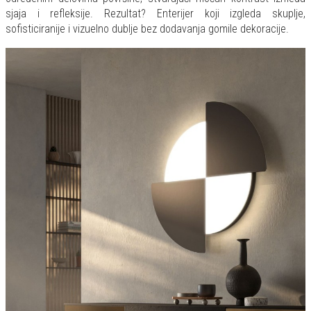
sjaja i refleksije. Rezultat? Enterijer koji izgleda skuplje,
sofisticiranije i vizuelno dublje bez dodavanja gomile dekoracije.