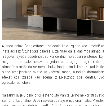
A onda dolazi Cobblestone - ogledalo koje izgleda kao umetnička
instalacija iz futurističke galerije. Dizajnirao ga je Masimo Farinati, a
njegova najveća posebnost su koncentrični svetlosni prstenovi koji
mogu da se pale nezavisno jedan od drugog. Drugim rečima,
atmosfera može da se menja bukvalno jednim klikom. Nekad želite
blago ambijentalno svetlo za večernji mood, a nekad dramatičan
efekat koji izgleda kao scena iz luksuznog spa centra. Ovo
ogledalo radi oboje.
Najzanimljivije u celoj priči jeste to što Vanità Living ne koristi svetlo
samo funkcionalno. Ovde rasveta postaje emocionalni alat. Prostor
više nije samo „dobro osvetljen“, već deluje toplije, elegantnije i