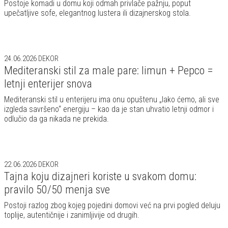
Postoje komadi u domu koji odmah privlače pažnju, poput
upečatljive sofe, elegantnog lustera ili dizajnerskog stola.
24.06.2026
DEKOR
Mediteranski stil za male pare: limun + Pepco =
letnji enterijer snova
Mediteranski stil u enterijeru ima onu opuštenu „lako ćemo, ali sve
izgleda savršeno“ energiju – kao da je stan uhvatio letnji odmor i
odlučio da ga nikada ne prekida.
22.06.2026
DEKOR
Tajna koju dizajneri koriste u svakom domu:
pravilo 50/50 menja sve
Postoji razlog zbog kojeg pojedini domovi već na prvi pogled deluju
toplije, autentičnije i zanimljivije od drugih.