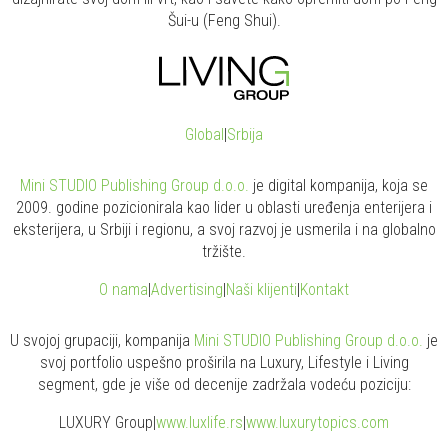
Šui-u (Feng Shui).
Global
|
Srbija
Mini STUDIO Publishing Group d.o.o.
je digital kompanija, koja se
2009. godine pozicionirala kao lider u oblasti uređenja enterijera i
eksterijera, u Srbiji i regionu, a svoj razvoj je usmerila i na globalno
tržište.
O nama
|
Advertising
|
Naši klijenti
|
Kontakt
U svojoj grupaciji, kompanija
Mini STUDIO Publishing Group d.o.o.
je
svoj portfolio uspešno proširila na Luxury, Lifestyle i Living
segment, gde je više od decenije zadržala vodeću poziciju:
LUXURY Group
|
www.
luxlife
.rs
|
www.
luxurytopics
.com