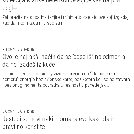
kolekcija Marise Berenson osvojiće vas na prvi
pogled
Zaboravite na dosadne tanjire i minimalističke stolove koji izgledaju
kao da niko nikada nije seo za njih.
30.06.2026
DEKOR
Ovo je najlakši način da se “odseliš” na odmor, a
da ne izađeš iz kuće
Tropical Decor je basically životna prečica do “stalno sam na
odmoru” energije bez avionske karte, bez kofera koji se ne zatvara
i bez onog momenta povratka u realnost u ponedeljak...
26.06.2026
DEKOR
Jastuci su novi nakit doma, a evo kako da ih
pravilno koristite