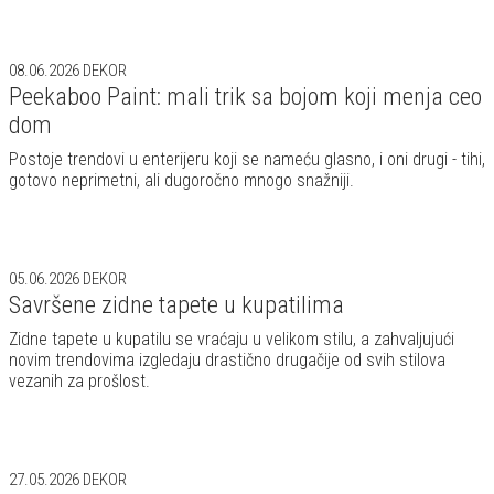
08.06.2026
DEKOR
Peekaboo Paint: mali trik sa bojom koji menja ceo
dom
Postoje trendovi u enterijeru koji se nameću glasno, i oni drugi - tihi,
gotovo neprimetni, ali dugoročno mnogo snažniji.
05.06.2026
DEKOR
Savršene zidne tapete u kupatilima
Zidne tapete u kupatilu se vraćaju u velikom stilu, a zahvaljujući
novim trendovima izgledaju drastično drugačije od svih stilova
vezanih za prošlost.
27.05.2026
DEKOR