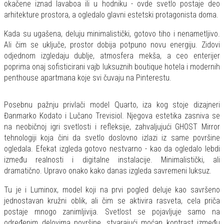
okačene iznad lavaboa ili u hodniku - ovde svetlo postaje deo
arhitekture prostora, a ogledalo glavni estetski protagonista doma.
Kada su ugašena, deluju minimalistički, gotovo tiho i nenametljivo.
Ali čim se uključe, prostor dobija potpuno novu energiju. Zidovi
odjednom izgledaju dublje, atmosfera mekša, a ceo enterijer
poprima onaj sofisticirani vajb luksuznih boutique hotela i modernih
penthouse apartmana koje svi čuvaju na Pinterestu.
Posebnu pažnju privlači model Quarto, iza kog stoje dizajneri
Đanmarko Kodato i Lučano Trevisiol. Njegova estetika zasniva se
na neobičnoj igri svetlosti i refleksije, zahvaljujući GHOST Mirror
tehnologiji koja čini da svetlo doslovno izlazi iz same površine
ogledala. Efekat izgleda gotovo nestvarno - kao da ogledalo lebdi
između realnosti i digitalne instalacije. Minimalistički, ali
dramatično. Upravo onako kako danas izgleda savremeni luksuz.
Tu je i Luminox, model koji na prvi pogled deluje kao savršeno
jednostavan kružni oblik, ali čim se aktivira rasveta, cela priča
postaje mnogo zanimljivija. Svetlost se pojavljuje samo na
određenim delovima površine, stvarajući moćan kontrast između