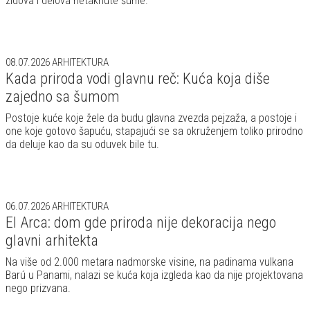
zidova i delova netaknute šume.
08.07.2026
ARHITEKTURA
Kada priroda vodi glavnu reč: Kuća koja diše
zajedno sa šumom
Postoje kuće koje žele da budu glavna zvezda pejzaža, a postoje i
one koje gotovo šapuću, stapajući se sa okruženjem toliko prirodno
da deluje kao da su oduvek bile tu.
06.07.2026
ARHITEKTURA
El Arca: dom gde priroda nije dekoracija nego
glavni arhitekta
Na više od 2.000 metara nadmorske visine, na padinama vulkana
Barú u Panami, nalazi se kuća koja izgleda kao da nije projektovana
nego prizvana.