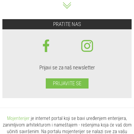
PRATITE NAS
Prijavi se za naš newsletter
PRIJAVITE SE
Mojenterijer
je internet portal koji se bavi uređenjem enterijera,
zanimljivom arhitekturom i nameštajem - rešenjima koja će vaš dom
učiniti savršenim. Na portalu mojenterijer se nalazi sve za vašu