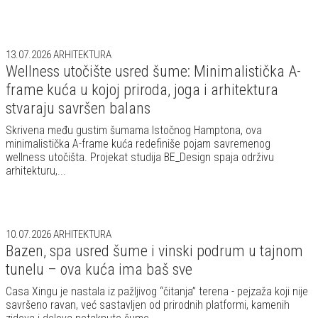
13.07.2026
ARHITEKTURA
Wellness utočište usred šume: Minimalistička A-
frame kuća u kojoj priroda, joga i arhitektura
stvaraju savršen balans
Skrivena među gustim šumama Istočnog Hamptona, ova
minimalistička A-frame kuća redefiniše pojam savremenog
wellness utočišta. Projekat studija BE_Design spaja održivu
arhitekturu,...
10.07.2026
ARHITEKTURA
Bazen, spa usred šume i vinski podrum u tajnom
tunelu – ova kuća ima baš sve
Casa Xingu je nastala iz pažljivog “čitanja” terena - pejzaža koji nije
savršeno ravan, već sastavljen od prirodnih platformi, kamenih