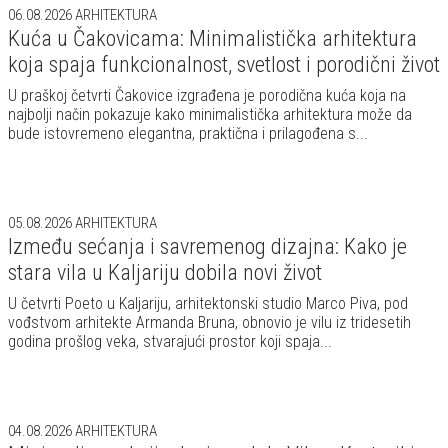
06.08.2026
ARHITEKTURA
Kuća u Čakovicama: Minimalistička arhitektura
koja spaja funkcionalnost, svetlost i porodični život
U praškoj četvrti Čakovice izgrađena je porodična kuća koja na
najbolji način pokazuje kako minimalistička arhitektura može da
bude istovremeno elegantna, praktična i prilagođena s...
05.08.2026
ARHITEKTURA
Između sećanja i savremenog dizajna: Kako je
stara vila u Kaljariju dobila novi život
U četvrti Poeto u Kaljariju, arhitektonski studio Marco Piva, pod
vođstvom arhitekte Armanda Bruna, obnovio je vilu iz tridesetih
godina prošlog veka, stvarajući prostor koji spaja...
04.08.2026
ARHITEKTURA