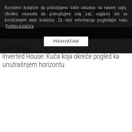
Koristimo kolačiće da poboljšamo Vaše iskustvo na našem sajtu.
Ukoliko nastavite da pretražujete ovaj sajt, saglasni ste sa
korišćenjem web kolačića. Za više informacija pogledajte našu
Politiku kolačića
.
PRIHVATAM
ARHITEKTURA
Inverted House: Kuća koja okreće pogled ka
unutrašnjem horizontu