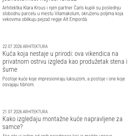
Arhitektka Klara Krous i njen partner Čarls kupili su poslednju
slobodnu parcelu u mestu Vilamakolum, okruženu poljima koja
vekovima oblikuju pejzaž regije Alt Empordà.
22.07.2026
ARHITEKTURA
Kuća koja nestaje u prirodi: ova vikendica na
privatnom ostrvu izgleda kao produžetak stena i
šume
Postoje kuće koje impresioniraju luksuzom, a postoje i one koje
osvajaju tišinom.
21.07.2026
ARHITEKTURA
Kako izgledaju montažne kuće napravljene za
samce?