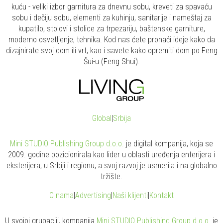
kuću - veliki izbor garnitura za dnevnu sobu, kreveti za spavaću
sobu i dečiju sobu, elementi za kuhinju, sanitarije i nameštaj za
kupatilo, stolovi i stolice za trpezariju, baštenske garniture,
moderno osvetljenje, tehnika. Kod nas ćete pronaći ideje kako da
dizajnirate svoj dom ili vrt, kao i savete kako opremiti dom po Feng
Šui-u (Feng Shui).
Global
|
Srbija
Mini STUDIO Publishing Group d.o.o.
je digital kompanija, koja se
2009. godine pozicionirala kao lider u oblasti uređenja enterijera i
eksterijera, u Srbiji i regionu, a svoj razvoj je usmerila i na globalno
tržište.
O nama
|
Advertising
|
Naši klijenti
|
Kontakt
U svojoj grupaciji, kompanija
Mini STUDIO Publishing Group d.o.o.
je