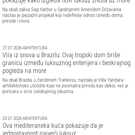
pokazuje kako izgleda novi luksuz života uz more
Na obali zaliva Sag Harbor u Sjedinjenim Američkim Državama
nastao je pejzažni projekat koji redefiniše odnos između doma,
prirode i mora.
27.07.2026
ARHITEKTURA
Vila iz snova u Brazilu: Ovaj tropski dom briše
granicu između luksuznog enterijera i beskrajnog
pogleda na more
Na obali Brazila, u čarobnom Trankosu, nastala je Villa Yandara -
arhitektonsko utočište koje ne posmatra prirodu kao dekor, već je
pretvara u srce celokupnog iskustva.
23.07.2026
ARHITEKTURA
Ova mediteranska kuća pokazuje da je
jednostavnost najveći luksuz