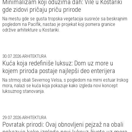
Minimalizam koji oduzima dah: Vile u Kostariki
gde zidovi pričaju priču prirode
Na mestu gde se gusta tropska vegetacija susreće sa beskrajnim
pogledom na Pacifik, nastao je projekat koji pomera granice
održive arhitekture u Kostariki.
30.07.2026
ARHITEKTURA
Kuća koja redefiniše luksuz: Dom uz more u
kojem priroda postaje najlepši deo enterijera
Na strmoj obali Severnog Velsa, s pogledom na mirni estuar Irskog
mora, nalazi se kuća koja pokazuje kako izgleda novi koncept
luksuznog stanovanja.
29.07.2026
ARHITEKTURA
Povratak prirodi: Ovaj obnovljeni pejzaž na obali