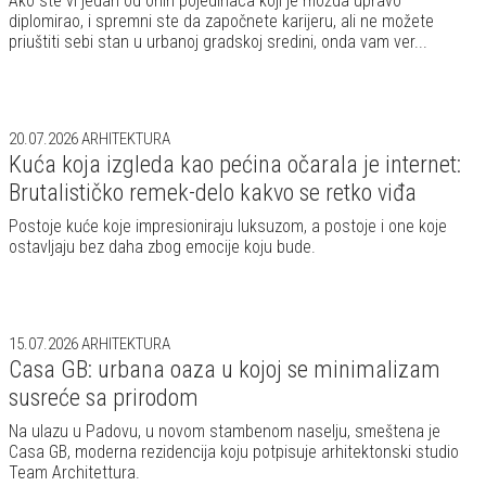
Ako ste vi jedan od onih pojedinaca koji je možda upravo
diplomirao, i spremni ste da započnete karijeru, ali ne možete
priuštiti sebi stan u urbanoj gradskoj sredini, onda vam ver...
20.07.2026
ARHITEKTURA
Kuća koja izgleda kao pećina očarala je internet:
Brutalističko remek-delo kakvo se retko viđa
Postoje kuće koje impresioniraju luksuzom, a postoje i one koje
ostavljaju bez daha zbog emocije koju bude.
15.07.2026
ARHITEKTURA
Casa GB: urbana oaza u kojoj se minimalizam
susreće sa prirodom
Na ulazu u Padovu, u novom stambenom naselju, smeštena je
Casa GB, moderna rezidencija koju potpisuje arhitektonski studio
Team Architettura.