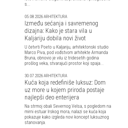
s...
05.08.2026
ARHITEKTURA
Između sećanja i savremenog
dizajna: Kako je stara vila u
Kaljariju dobila novi život
U četvrti Poeto u Kaljariju, arhitektonski studio
Marco Piva, pod vođstvom arhitekte Armanda
Bruna, obnovio je vilu iz tridesetih godina
prošlog veka, stvarajući prostor koji spaja...
30.07.2026
ARHITEKTURA
Kuća koja redefiniše luksuz: Dom
uz more u kojem priroda postaje
najlepši deo enterijera
Na strmoj obali Severnog Velsa, s pogledom na
mirni estuar Irskog mora, nalazi se kuća koja
pokazuje kako izgleda novi koncept luksuznog
stanovanja.