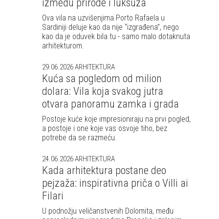
između prirode i luksuza
Ova vila na uzvišenjima Porto Rafaela u
Sardiniji deluje kao da nije “izgrađena”, nego
kao da je oduvek bila tu - samo malo dotaknuta
arhitekturom.
29.06.2026
ARHITEKTURA
Kuća sa pogledom od milion
dolara: Vila koja svakog jutra
otvara panoramu zamka i grada
Postoje kuće koje impresioniraju na prvi pogled,
a postoje i one koje vas osvoje tiho, bez
potrebe da se razmeću.
24.06.2026
ARHITEKTURA
Kada arhitektura postane deo
pejzaža: inspirativna priča o Villi ai
Filari
U podnožju veličanstvenih Dolomita, među