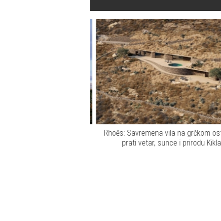
rtugalu? Ova kuća pretvara
Rhoēs: Savremena vila na grčkom ostrv
 deo enterijera
prati vetar, sunce i prirodu Kiklad