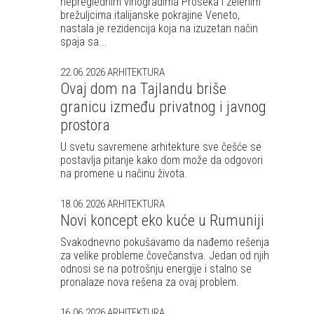
nepreglednim vinogradima Proseka i zelenim
brežuljcima italijanske pokrajine Veneto,
nastala je rezidencija koja na izuzetan način
spaja sa...
22.06.2026
ARHITEKTURA
Ovaj dom na Tajlandu briše
granicu između privatnog i javnog
prostora
U svetu savremene arhitekture sve češće se
postavlja pitanje kako dom može da odgovori
na promene u načinu života.
18.06.2026
ARHITEKTURA
Novi koncept eko kuće u Rumuniji
Svakodnevno pokušavamo da nađemo rešenja
za velike probleme čovečanstva. Jedan od njih
odnosi se na potrošnju energije i stalno se
pronalaze nova rešena za ovaj problem.
16.06.2026
ARHITEKTURA