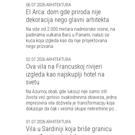
06.07.2026
ARHITEKTURA
El Arca: dom gde priroda nije
dekoracija nego glavni arhitekta
Na više od 2.000 metara nadmorske visine, na
padinama vulkana Barú u Panami, nalazi se
kuća koja izgleda kao da nije projektovana
nego prizvana.
02.07.2026
ARHITEKTURA
Ova vila na Francuskoj rivijeri
izgleda kao najskuplji hotel na
svetu
Na Azurnoj obali, gde luksuz nije samo stil
života već gotovo svakodnevna obaveza, jedna
impresivna vila doživela je transformaciju koja
dokazuje da čak i veoma skupe nekretnine po...
01.07.2026
ARHITEKTURA
Vila u Sardiniji koja briše granicu