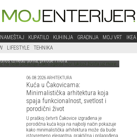
OVAJ OBNOVLJENI PEJZAŽ NA OBALI
NAMEŠTAJ
KUPATILO
KUHINJA
GRADNJA
MOJ VRT
IKEA
K
EDA NOVI LUKSUZ ŽIVOTA UZ MORE
W
LIFESTYLE
TEHNIKA
njenim Američkim Državama nastao je pejzažni projekat
 odnos između doma, prirode i mora.
06.08.2026
ARHITEKTURA
Kuća u Čakovicama:
Minimalistička arhitektura koja
spaja funkcionalnost, svetlost i
porodični život
U praškoj četvrti Čakovice izgrađena je
porodična kuća koja na najbolji način pokazuje
kako minimalistička arhitektura može da bude
istovremeno elegantna, praktična i prilagođena