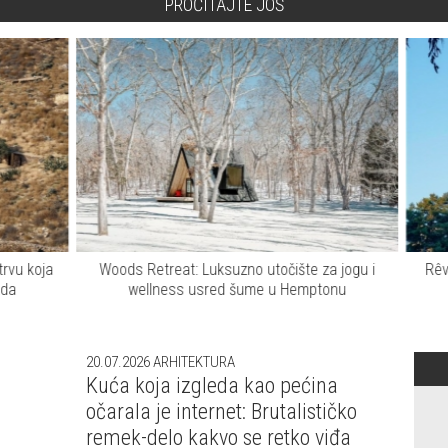
PROČITAJTE JOŠ
u koja
Woods Retreat: Luksuzno utočište za jogu i
Rêve 
a
wellness usred šume u Hemptonu
20.07.2026
ARHITEKTURA
Kuća koja izgleda kao pećina
očarala je internet: Brutalističko
remek-delo kakvo se retko viđa