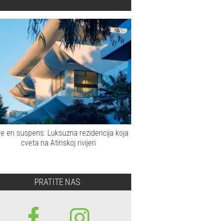
en suspens: Luksuzna rezidencija koja
Casa Xingu redefiniše št
cveta na Atinskoj rivijeri
u prir
PRATITE NAS