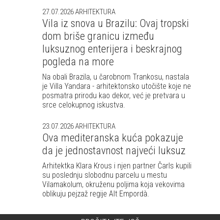
27.07.2026
ARHITEKTURA
Vila iz snova u Brazilu: Ovaj tropski
dom briše granicu između
luksuznog enterijera i beskrajnog
pogleda na more
Na obali Brazila, u čarobnom Trankosu, nastala
je Villa Yandara - arhitektonsko utočište koje ne
posmatra prirodu kao dekor, već je pretvara u
srce celokupnog iskustva.
23.07.2026
ARHITEKTURA
Ova mediteranska kuća pokazuje
da je jednostavnost najveći luksuz
Arhitektka Klara Krous i njen partner Čarls kupili
su poslednju slobodnu parcelu u mestu
Vilamakolum, okruženu poljima koja vekovima
oblikuju pejzaž regije Alt Empordà.