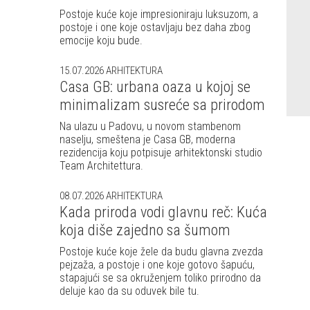
Postoje kuće koje impresioniraju luksuzom, a
postoje i one koje ostavljaju bez daha zbog
emocije koju bude.
15.07.2026
ARHITEKTURA
Casa GB: urbana oaza u kojoj se
minimalizam susreće sa prirodom
Na ulazu u Padovu, u novom stambenom
naselju, smeštena je Casa GB, moderna
rezidencija koju potpisuje arhitektonski studio
Team Architettura.
08.07.2026
ARHITEKTURA
Kada priroda vodi glavnu reč: Kuća
koja diše zajedno sa šumom
Postoje kuće koje žele da budu glavna zvezda
pejzaža, a postoje i one koje gotovo šapuću,
stapajući se sa okruženjem toliko prirodno da
deluje kao da su oduvek bile tu.